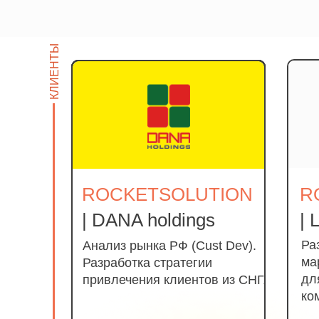
КЛИЕНТЫ
ROCKETSOLUTION
R
| DANA holdings
| 
Ра
Анализ рынка РФ (Cust Dev).
ма
Разработка стратегии
дл
привлечения клиентов из СНГ.
ко