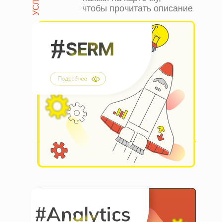
чтобы прочитать описание
Работа с отзывами
Управление поисковой выдачей
Нейтрализация негатива
Ответы на комментарии
клиентов с поисковым запросом
Продвижение компании
в Яндекс Картах, 2GIS,
Google
#SERM
Тестирование идей