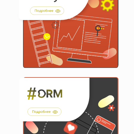
на жизнеспособность
Разработка гипотез
увеличения Ltv
Разработка триггерных
стратегий
#ANALYTICS
Создание положительного образа,
написание сценария для посева в
СМИ
Размещение обзорных
статей для компаний
Создание собственных
подконтрольных рейтингов и
сайтов отзывов